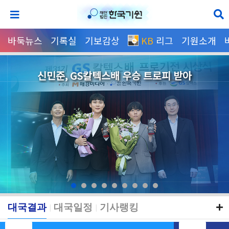
바둑뉴스
기록실
기보감상
KB
리그
기원소개
신민준, GS칼텍스배 우승 트로피 받아
대국결과
대국일정
기사랭킹
|
|