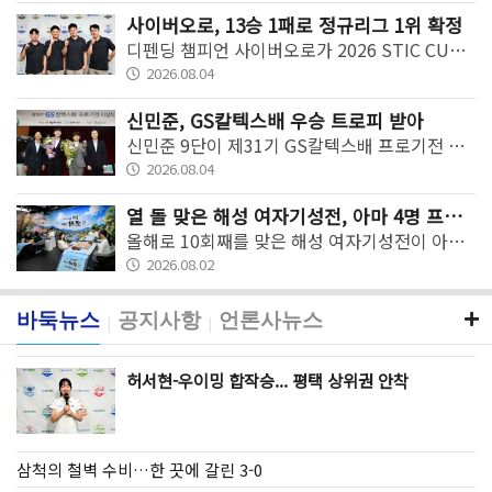
사이버오로, 13승 1패로 정규리그 1위 확정
디펜딩 챔피언 사이버오로가 2026 STIC CUP 챌린지 바둑리그 정규리그를 1위로 마쳤다.
2026.08.04
신민준, GS칼텍스배 우승 트로피 받아
신민준 9단이 제31기 GS칼텍스배 프로기전 우승 트로피를 품에 안았다.
2026.08.04
열 돌 맞은 해성 여자기성전, 아마 4명 프로들과 본선 도전
올해로 10회째를 맞은 해성 여자기성전이 아마선발전을 시작으로 4개월간의 대장정에 돌입했다.
2026.08.02
바둑뉴스
공지사항
언론사뉴스
|
|
허서현-우이밍 합작승... 평택 상위권 안착
삼척의 철벽 수비…한 끗에 갈린 3-0