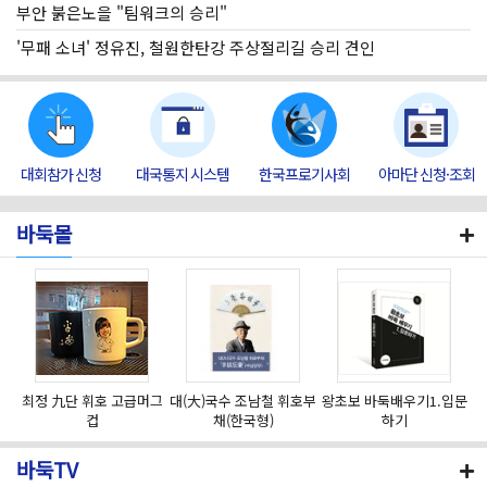
부안 붉은노을 "팀워크의 승리"
'무패 소녀' 정유진, 철원한탄강 주상절리길 승리 견인
대회참가 신청
대국통지 시스템
한국프로기사회
아마단 신청·조회
바둑몰
최정 九단 휘호 고급머그
대(大)국수 조남철 휘호부
왕초보 바둑배우기1.입문
컵
채(한국형)
하기
바둑TV