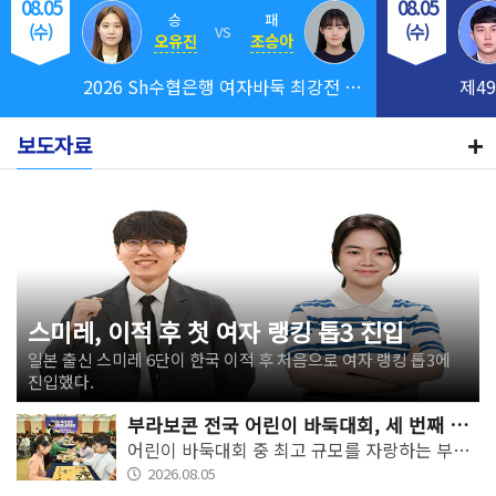
08.05
08.05
승
패
(수)
(수)
VS
오유진
조승아
2026 Sh수협은행 여자바둑 최강전 16
제4
강
보도자료
스미레, 이적 후 첫 여자 랭킹 톱3 진입
일본 출신 스미레 6단이 한국 이적 후 처음으로 여자 랭킹 톱3에
진입했다.
부라보콘 전국 어린이 바둑대회, 세 번째 대회 개막
어린이 바둑대회 중 최고 규모를 자랑하는 부라보콘 전국 어린이 바둑대회가 부산 지역대회를 시작으로 3개월 대장정에 돌입한다.
2026.08.05