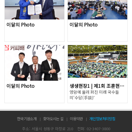
이달의 Photo
이달의 Photo
이달의 Photo
생생현장1 | 제1회 조훈현배 전국 학생바둑대회
영암에 울려 퍼진 미래 국수들
의‘수담(手談)’
한국기원소개
찾아오시는 길
이용약관
개인정보처리방침
주소: 서울시 성동구 마장로 210
전화: 02-3407-3800