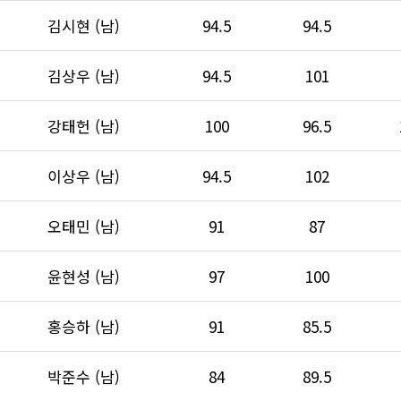
김시현 (남)
94.5
94.5
김상우 (남)
94.5
101
강태헌 (남)
100
96.5
이상우 (남)
94.5
102
오태민 (남)
91
87
윤현성 (남)
97
100
홍승하 (남)
91
85.5
박준수 (남)
84
89.5