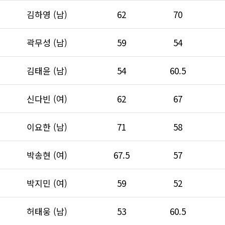
김하영 (남)
62
70
곽무성 (남)
59
54
김태윤 (남)
54
60.5
신다빈 (여)
62
67
이요한 (남)
71
58
박송현 (여)
67.5
57
박지민 (여)
59
52
허태웅 (남)
53
60.5