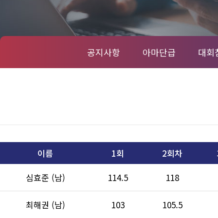
공지사항
아마단급
대회
이름
1회
2회차
심효준 (남)
114.5
118
최해권 (남)
103
105.5