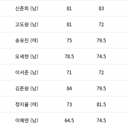
신준희 (남)
81
83
고도원 (남)
81
72
송유진 (여)
75
79.5
오세현 (남)
78.5
74.5
이서준 (남)
71
72
김준원 (남)
84
79.5
정지율 (여)
73
81.5
이에덴 (남)
64.5
74.5