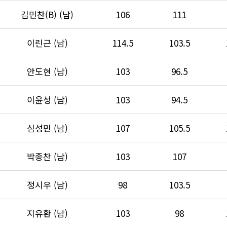
김민찬(B) (남)
106
111
이린근 (남)
114.5
103.5
안도현 (남)
103
96.5
이윤성 (남)
103
94.5
심성민 (남)
107
105.5
박종찬 (남)
103
107
정시우 (남)
98
103.5
지유환 (남)
103
98