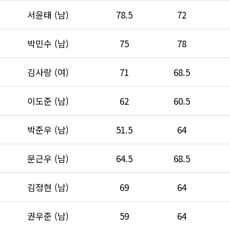
서윤태 (남)
78.5
72
박민수 (남)
75
78
김사랑 (여)
71
68.5
이도준 (남)
62
60.5
박준우 (남)
51.5
64
문근우 (남)
64.5
68.5
김정현 (남)
69
64
권우준 (남)
59
64