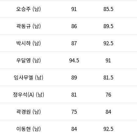
오승주 (남)
91
85.5
곽동규 (남)
86
89.5
박시하 (남)
87
92.5
우달영 (남)
94.5
91
임사무엘 (남)
89
81.5
정우석(A) (남)
81
76
곽경원 (남)
75
84
이동현 (남)
84
92.5