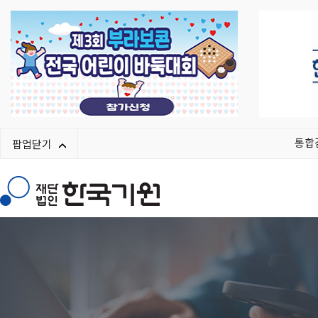
통합
팝업닫기