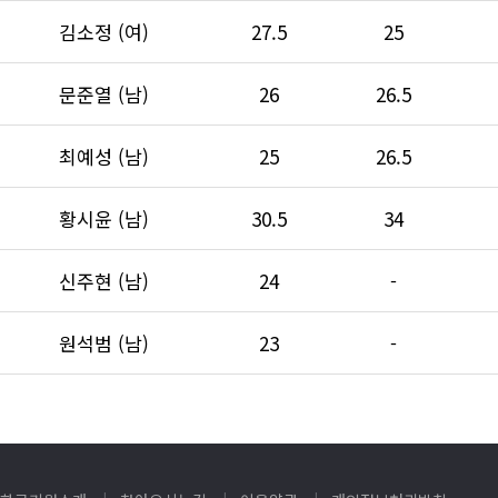
김소정 (여)
27.5
25
문준열 (남)
26
26.5
최예성 (남)
25
26.5
황시윤 (남)
30.5
34
신주현 (남)
24
-
원석범 (남)
23
-