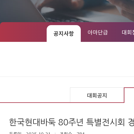
아마단급
대회
공지사항
대회공지
한국현대바둑 80주년 특별전시회 경