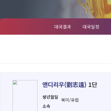
대국결과
대국일정
앤디리우(
劉志遠
)
1단
생년월일
북미/유럽
소속