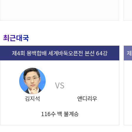
최근대국
제4회 몽백합배 세계바둑오픈전 본선 64강
VS
김지석
앤디리우
116수 백 불계승