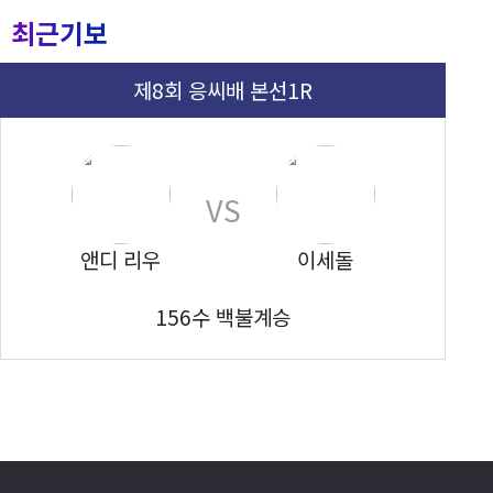
최근기보
제8회 응씨배 본선1R
VS
앤디 리우
이세돌
156수 백불계승