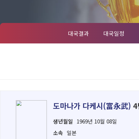
대국결과
대국일정
도마나가 다케시(
富永武
)
4
생년월일
1969년 10월 08일
소속
일본