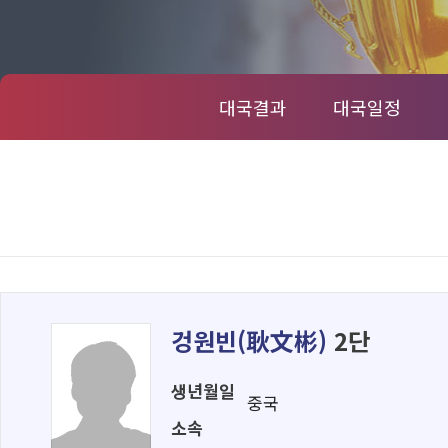
대국결과
대국일정
겅원빈(
耿文彬
)
2단
생년월일
중국
소속