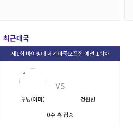
최근대국
제1회 바이링배 세계바둑오픈전 예선 1회차
VS
루닝(아마)
겅원빈
0수 흑 집승