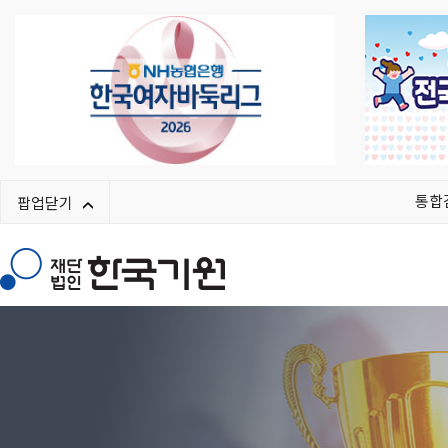
통합
팝업닫기