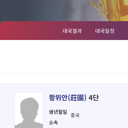
대국결과
대국일정
좡위안(
莊園
)
4단
생년월일
중국
소속