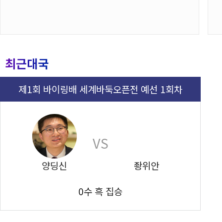
최근대국
제1회 바이링배 세계바둑오픈전 예선 1회차
VS
양딩신
좡위안
0수 흑 집승