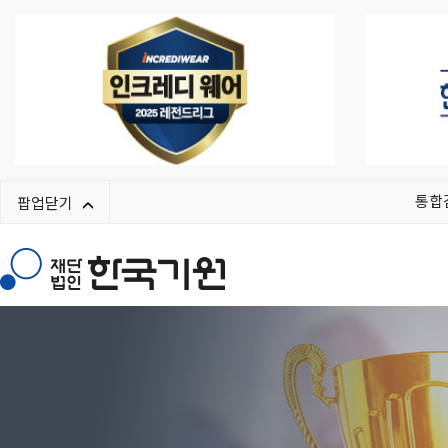
통합
팝업닫기