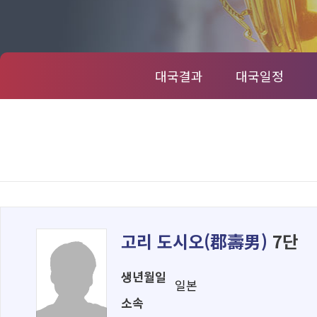
대국결과
대국일정
고리 도시오(
郡壽男
)
7단
생년월일
일본
소속