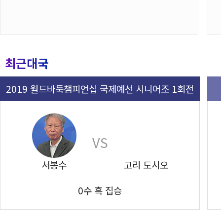
최근대국
2019 월드바둑챔피언십 국제예선 시니어조 1회전
VS
서봉수
고리 도시오
0수 흑 집승