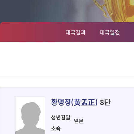
대국결과
대국일정
황멍정(
黄孟正
)
8단
생년월일
일본
소속