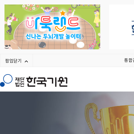
통합
팝업닫기