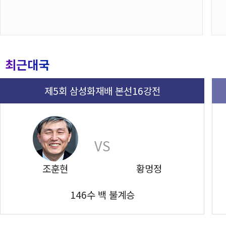
최근대국
제5회 삼성화재배 본선16강전
VS
조훈현
황멍정
146수 백 불계승