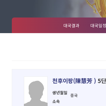
대국결과
대국일
천후이팡(
陳慧芳
)
5
생년월일
중국
소속