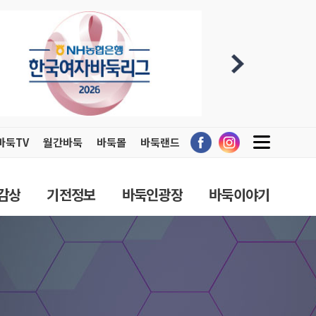
바둑TV
월간바둑
바둑몰
바둑랜드
감상
기전정보
바둑인광장
바둑이야기