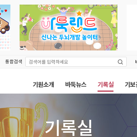
통합검색
기원소개
바둑뉴스
기록실
기보
기록실