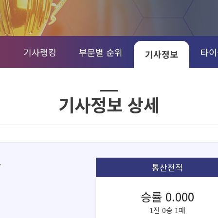
정
기사랭킹
부문별 순위
타이
기사정보
기사정보 상세
단
통산전적
승률 0.000
1전 0승 1패