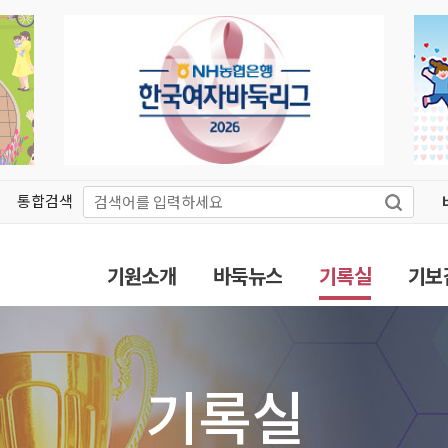
통합검색
기원소개
바둑뉴스
기록실
기보
기록실