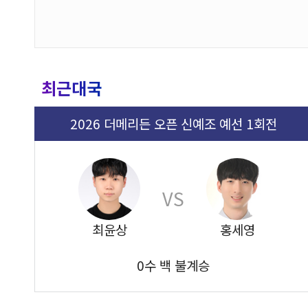
최근대국
2026 더메리든 오픈 신예조 예선 1회전
VS
최윤상
홍세영
0수 백 불계승