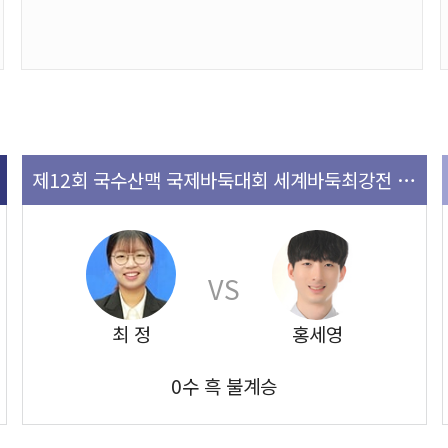
제12회 국수산맥 국제바둑대회 세계바둑최강전 예선 3회전
VS
최 정
홍세영
0수 흑 불계승