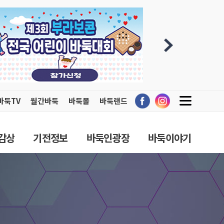
바둑TV
월간바둑
바둑몰
바둑랜드
감상
기전정보
바둑인광장
바둑이야기