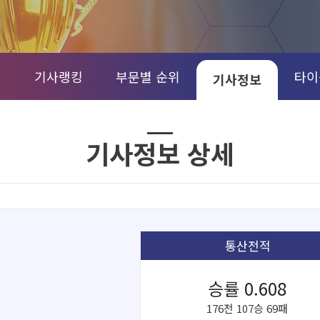
정
기사랭킹
부문별 순위
타이
기사정보
기사정보 상세
통산전적
승률 0.608
176전 107승 69패