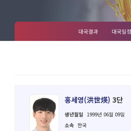
대국결과
대국일
홍세영(
洪世煐
)
3단
생년월일
1999년 06월 09일
소속
한국