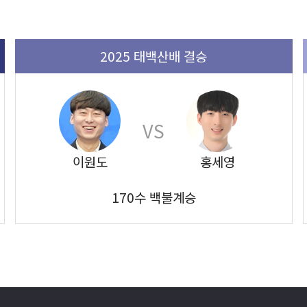
2025 태백산배 결승
VS
이원도
홍세영
170수 백불계승