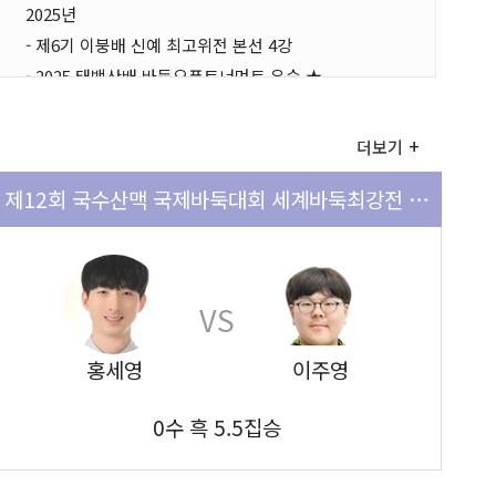
2025년
- 제6기 이붕배 신예 최고위전 본선 4강
- 2025 태백산배 바둑오픈토너먼트 우승 ★
더보기
제12회 국수산맥 국제바둑대회 세계바둑최강전 예선 2회전
VS
홍세영
이주영
0수 흑 5.5집승