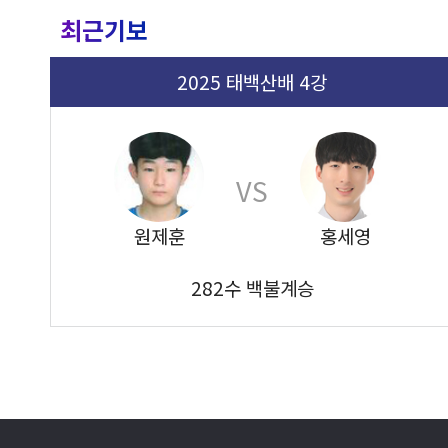
최근기보
2025 태백산배 4강
VS
원제훈
홍세영
282수 백불계승