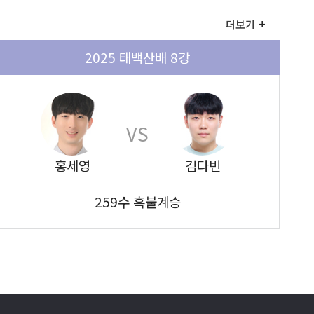
더보기
2025 태백산배 8강
VS
홍세영
김다빈
259수 흑불계승