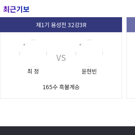
최근기보
제1기 용성전 32강3R
VS
최 정
윤현빈
165수 흑불계승