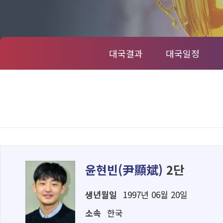
대국결과
대국일정
윤현빈(
尹顯斌
)
2단
생년월일
1997년 06월 20일
소속
한국