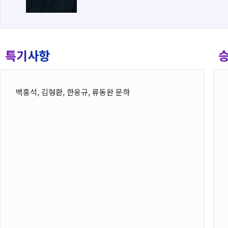
특기사항
백홍석, 김형환, 한웅규, 류동완 문하