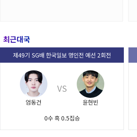
최근대국
제49기 SG배 한국일보 명인전 예선 2회전
VS
엄동건
윤현빈
0수 흑 0.5집승