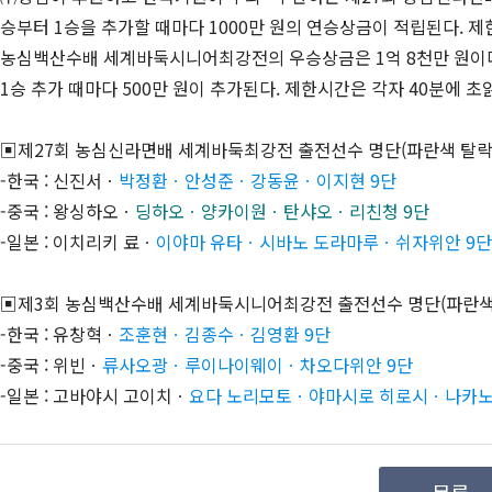
승부터 1승을 추가할 때마다 1000만 원의 연승상금이 적립된다. 제
농심백산수배 세계바둑시니어최강전의 우승상금은 1억 8천만 원이다. 
1승 추가 때마다 500만 원이 추가된다. 제한시간은 각자 40분에 초
▣제27회 농심신라면배 세계바둑최강전 출전선수 명단(파란색 탈락
-한국 : 신진서ㆍ
박정환ㆍ안성준ㆍ강동윤ㆍ이지현 9단
-중국 : 왕싱하오ㆍ
딩하오ㆍ양카이원ㆍ탄샤오ㆍ리친청 9단
-일본 : 이치리키 료ㆍ
이야마 유타ㆍ시바노 도라마루ㆍ쉬자위안 9단,
▣제3회 농심백산수배 세계바둑시니어최강전 출전선수 명단(파란색
-한국 : 유창혁ㆍ
조훈현ㆍ김종수ㆍ김영환 9단
-중국 : 위빈ㆍ
류사오광ㆍ루이나이웨이ㆍ차오다위안 9단
-일본 : 고바야시 고이치ㆍ
요다 노리모토ㆍ야마시로 히로시ㆍ나카노