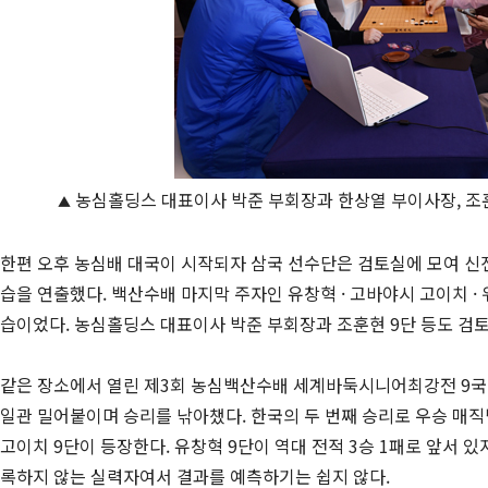
농심홀딩스 대표이사 박준 부회장과 한상열 부이사장, 조훈
▲
한편 오후 농심배 대국이 시작되자 삼국 선수단은 검토실에 모여 신
습을 연출했다. 백산수배 마지막 주자인 유창혁 · 고바야시 고이치 ·
습이었다. 농심홀딩스 대표이사 박준 부회장과 조훈현 9단 등도 검
같은 장소에서 열린 제3회 농심백산수배 세계바둑시니어최강전 9국에
일관 밀어붙이며 승리를 낚아챘다. 한국의 두 번째 승리로 우승 매직넘
고이치 9단이 등장한다. 유창혁 9단이 역대 전적 3승 1패로 앞서 있
록하지 않는 실력자여서 결과를 예측하기는 쉽지 않다.