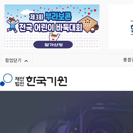
통합
팝업닫기